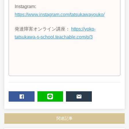
Instagram:
https://www.instagram.com/tatsukawayouko/
発達障害オンライン講座：
https://yoko-
tatsukawa-s-school.teachable.com/p/3
SHARE
LINE
MAIL
関連記事