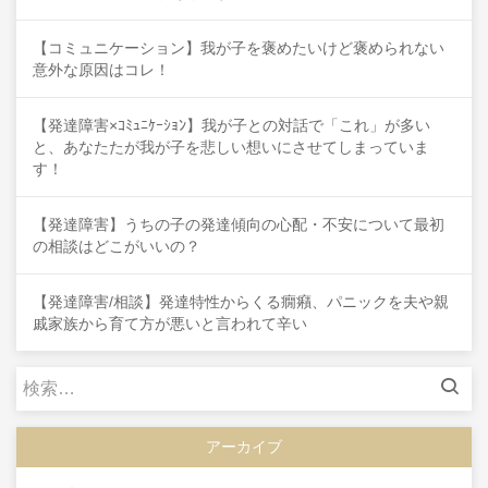
【コミュニケーション】我が子を褒めたいけど褒められない
意外な原因はコレ！
【発達障害×ｺﾐｭﾆｹｰｼｮﾝ】我が子との対話で「これ」が多い
と、あなたたが我が子を悲しい想いにさせてしまっていま
す！
【発達障害】うちの子の発達傾向の心配・不安について最初
の相談はどこがいいの？
【発達障害/相談】発達特性からくる癇癪、パニックを夫や親
戚家族から育て方が悪いと言われて辛い
検
索:
アーカイブ