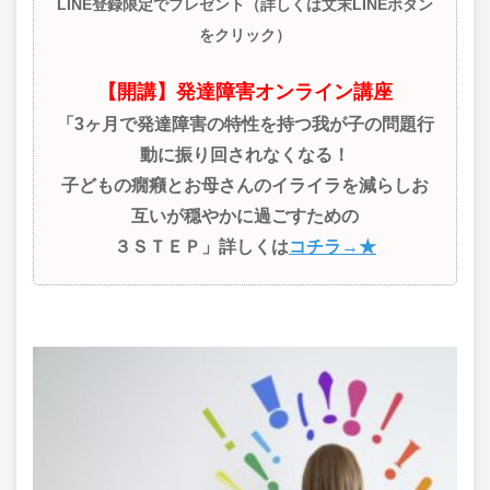
LINE登録限定でプレゼント（詳しくは文末LINEボタン
をクリック）
【開講】発達障害オンライン講座
「3ヶ月で発達障害の特性を持つ我が子の問題行
動に振り回されなくなる！
子どもの癇癪とお母さんのイライラを減らしお
互いが穏やかに過ごすための
３ＳＴＥＰ」詳しくは
コチラ→★