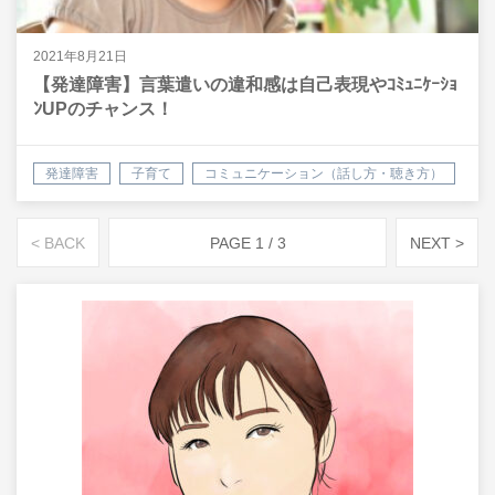
2021年8月21日
【発達障害】言葉遣いの違和感は自己表現やｺﾐｭﾆｹｰｼｮ
ﾝUPのチャンス！
発達障害
子育て
コミュニケーション（話し方・聴き方）
< BACK
PAGE 1 / 3
NEXT >