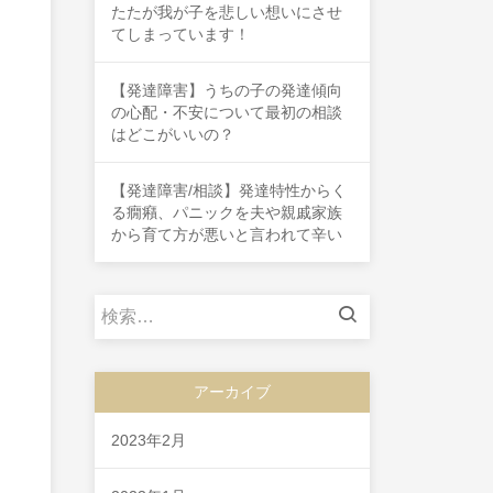
たたが我が子を悲しい想いにさせ
てしまっています！
【発達障害】うちの子の発達傾向
の心配・不安について最初の相談
はどこがいいの？
【発達障害/相談】発達特性からく
る癇癪、パニックを夫や親戚家族
から育て方が悪いと言われて辛い
検
索:
アーカイブ
2023年2月