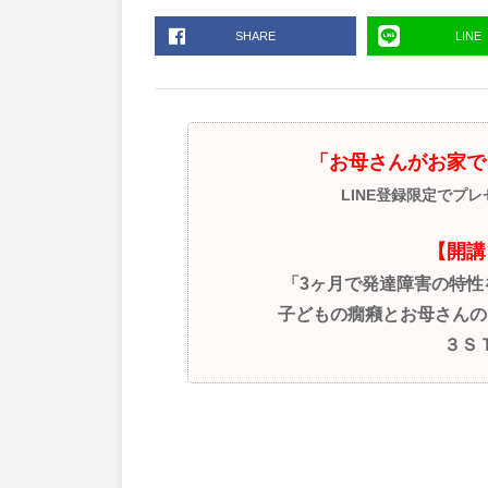
SHARE
LINE
「お母さんがお家で
LINE登録限定でプ
【開講
「3ヶ月で発達障害の特
子どもの癇癪とお母さんの
３Ｓ