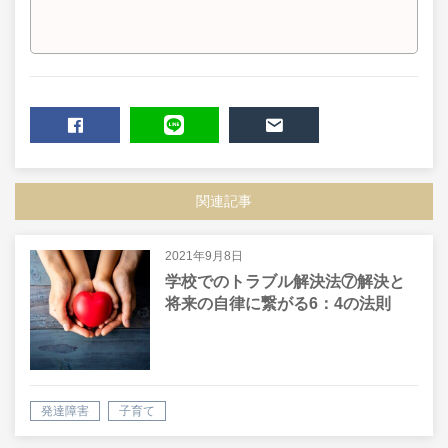
SHARE
LINE
MAIL
関連記事
2021年9月8日
学校でのトラブル解決法⑦解決と
将来の自律に繋がる6：4の法則
発達障害
子育て