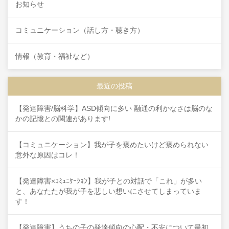
お知らせ
コミュニケーション（話し方・聴き方）
情報（教育・福祉など）
最近の投稿
【発達障害/脳科学】ASD傾向に多い 融通の利かなさは脳のな
かの記憶との関連があります!
【コミュニケーション】我が子を褒めたいけど褒められない
意外な原因はコレ！
【発達障害×ｺﾐｭﾆｹｰｼｮﾝ】我が子との対話で「これ」が多い
と、あなたたが我が子を悲しい想いにさせてしまっていま
す！
【発達障害】うちの子の発達傾向の心配・不安について最初