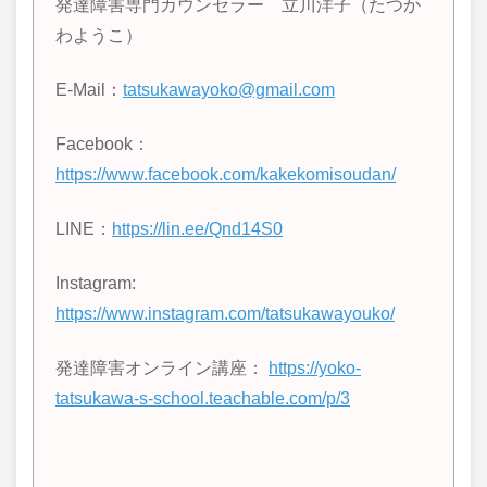
発達障害専門カウンセラー 立川洋子（たつか
わようこ）
E-Mail：
tatsukawayoko@gmail.com
Facebook：
https://www.facebook.com/kakekomisoudan/
LINE
：
https://lin.ee/Qnd14S0
Instagram:
https://www.instagram.com/tatsukawayouko/
発達障害オンライン講座：
https://yoko-
tatsukawa-s-school.teachable.com/p/3