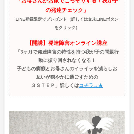
「お母さんがお家でこっそりする！我が子
の発達チェック」
LINE登録限定でプレゼント（詳しくは文末LINEボタン
をクリック）
【開講】発達障害オンライン講座
「3ヶ月で発達障害の特性を持つ我が子の問題行
動に振り回されなくなる！
子どもの癇癪とお母さんのイライラを減らしお
互いが穏やかに過ごすための
３ＳＴＥＰ」詳しくは
コチラ→★