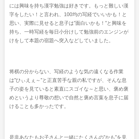
には興味を持ち漢字勉強は好きです。もっと難しい漢
字をしたい！と言われ、100均の写経でいいかも！と
思い、実際に見せると息子は”面白いかも！”と興味を
持ち、一時写経を毎日小分けして勉強前のエンジンが
けをして本題の宿題へ突入などしていました。
将棋の分からない、写経のような気の遠くなる作業
は”ひぃえぇ～”と正直苦手な親の私ですが、そんな息
子の姿を見ていると素直にスゴイな～と思い、褒め褒
めというより尊敬の想いで自然と褒め言葉を息子に届
けることも多かったです。
是非あなたもお子さんと一緒にたくさんの”かも”を見