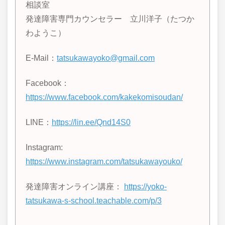
相談室
発達障害専門カウンセラー 立川洋子（たつか
わようこ）
E-Mail：
tatsukawayoko@gmail.com
Facebook：
https://www.facebook.com/kakekomisoudan/
LINE
：
https://lin.ee/Qnd14S0
Instagram:
https://www.instagram.com/tatsukawayouko/
発達障害オンライン講座：
https://yoko-
tatsukawa-s-school.teachable.com/p/3