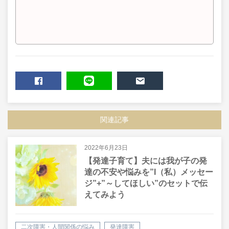
SHARE
LINE
MAIL
関連記事
2022年6月23日
【発達子育て】夫には我が子の発
達の不安や悩みを”I（私）メッセー
ジ”+”～してほしい”のセットで伝
えてみよう
二次障害・人間関係の悩み
発達障害