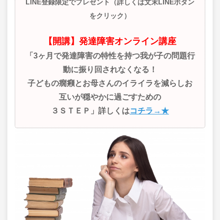
LINE登録限定でプレゼント（詳しくは文末LINEボタン
をクリック）
【開講】発達障害オンライン講座
「3ヶ月で発達障害の特性を持つ我が子の問題行
動に振り回されなくなる！
子どもの癇癪とお母さんのイライラを減らしお
互いが穏やかに過ごすための
３ＳＴＥＰ」詳しくは
コチラ→★