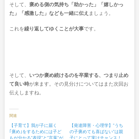
そして、
褒める側の気持ち「助かった」「嬉しかっ
た」「感激した」なども一緒に伝え
ましょう。
これを
繰り返してゆくことが大事
です。
そして、
いつか褒め続けるのを卒業する、つまり止め
て良い時
が来ます。その見分けについてはまた次回お
伝えしますね。
関連
【子育て】我が子に届く
【発達障害・心理学】”うち
｢褒め｣をするためには子ど
の子褒めても喜ばない”は親
もが分かる”表現”と”言葉”が
子にとって実はチャンス！