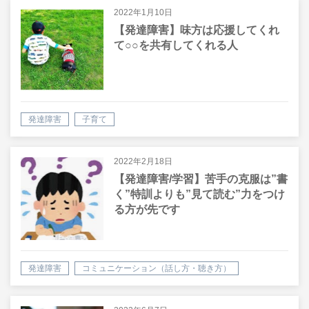
2022年1月10日
【発達障害】味方は応援してくれ
て○○を共有してくれる人
発達障害
子育て
2022年2月18日
【発達障害/学習】苦手の克服は”書
く”特訓よりも”見て読む”力をつけ
る方が先です
発達障害
コミュニケーション（話し方・聴き方）