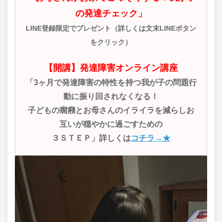
の発達チェック」
LINE登録限定でプレゼント（詳しくは文末LINEボタン
をクリック）
【開講】発達障害オンライン講座
「3ヶ月で発達障害の特性を持つ我が子の問題行
動に振り回されなくなる！
子どもの癇癪とお母さんのイライラを減らしお
互いが穏やかに過ごすための
３ＳＴＥＰ」詳しくは
コチラ→★