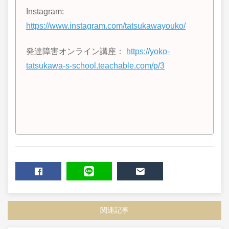
Instagram:
https://www.instagram.com/tatsukawayouko/
発達障害オンライン講座：
https://yoko-
tatsukawa-s-school.teachable.com/p/3
SHARE
LINE
MAIL
関連記事