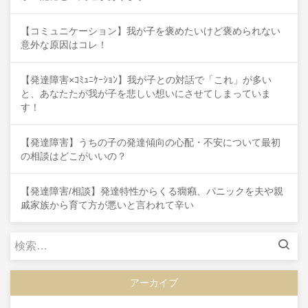
【コミュニケーション】我が子を褒めたいけど褒められない
意外な原因はコレ！
【発達障害×ｺﾐｭﾆｹｰｼｮﾝ】我が子との対話で「これ」が多い
と、あなたたが我が子を悲しい想いにさせてしまっていま
す！
【発達障害】うちの子の発達傾向の心配・不安について最初
の相談はどこがいいの？
【発達障害/相談】発達特性からくる癇癪、パニックを夫や親
戚家族から育て方が悪いと言われて辛い
検
索:
アーカイブ