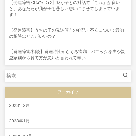
【発達障害×ｺﾐｭﾆｹｰｼｮﾝ】我が子との対話で「これ」が多い
と、あなたたが我が子を悲しい想いにさせてしまっていま
す！
【発達障害】うちの子の発達傾向の心配・不安について最初
の相談はどこがいいの？
【発達障害/相談】発達特性からくる癇癪、パニックを夫や親
戚家族から育て方が悪いと言われて辛い
検
索:
アーカイブ
2023年2月
2023年1月