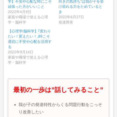
学】不安や心配な時にこそ
向きの気持ち”は我が子を受
頑張った方がいいこと
け容れる力をためていると
2022年4月9日
き
家庭や職場で使える心理
2022年6月27日
学・脳科学
発達障害
【心理学/脳科学】｢変わり
たい！変えたい！｣時こそ
適切に不安や心配を活用す
る
2022年9月14日
家庭や職場で使える心理
学・脳科学
最初の一歩は”話してみること”
我が子の発達特性からくる問題行動をこっそ
り改善したい