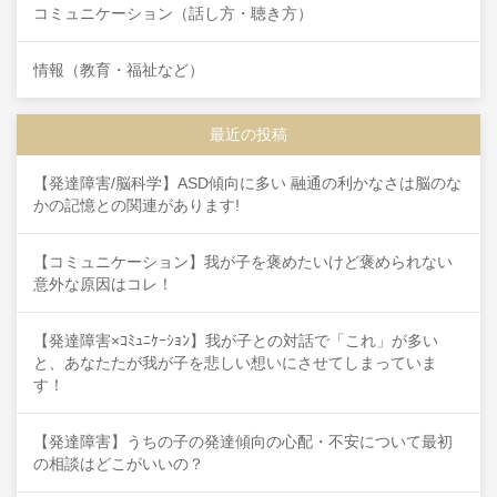
コミュニケーション（話し方・聴き方）
情報（教育・福祉など）
最近の投稿
【発達障害/脳科学】ASD傾向に多い 融通の利かなさは脳のな
かの記憶との関連があります!
【コミュニケーション】我が子を褒めたいけど褒められない
意外な原因はコレ！
【発達障害×ｺﾐｭﾆｹｰｼｮﾝ】我が子との対話で「これ」が多い
と、あなたたが我が子を悲しい想いにさせてしまっていま
す！
【発達障害】うちの子の発達傾向の心配・不安について最初
の相談はどこがいいの？