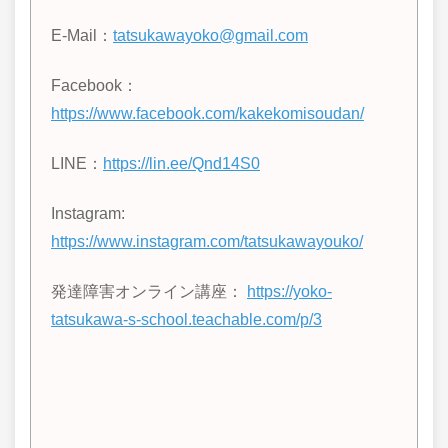
E-Mail：
tatsukawayoko@gmail.com
Facebook：
https://www.facebook.com/kakekomisoudan/
LINE
：
https://lin.ee/Qnd14S0
Instagram:
https://www.instagram.com/tatsukawayouko/
発達障害オンライン講座：
https://yoko-
tatsukawa-s-school.teachable.com/p/3