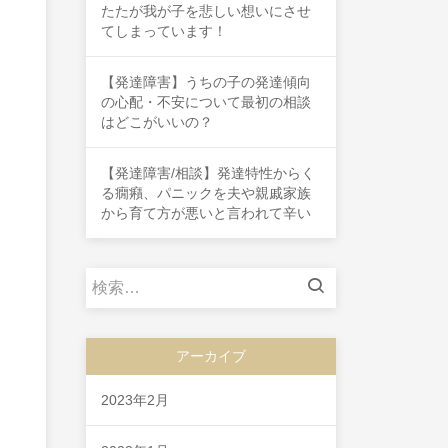
たたが我が子を悲しい想いにさせ
てしまっています！
【発達障害】うちの子の発達傾向
の心配・不安について最初の相談
はどこがいいの？
【発達障害/相談】発達特性からく
る癇癪、パニックを夫や親戚家族
から育て方が悪いと言われて辛い
検
索:
アーカイブ
2023年2月