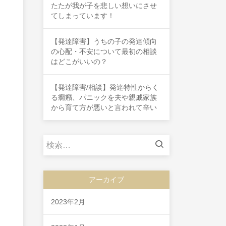
たたが我が子を悲しい想いにさせ
てしまっています！
【発達障害】うちの子の発達傾向
の心配・不安について最初の相談
はどこがいいの？
【発達障害/相談】発達特性からく
る癇癪、パニックを夫や親戚家族
から育て方が悪いと言われて辛い
検
索:
アーカイブ
2023年2月