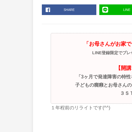
SHARE
LINE
「お母さんがお家で
LINE登録限定でプ
【開講
「3ヶ月で発達障害の特
子どもの癇癪とお母さんの
３Ｓ
１年程前のリライトです(^^)