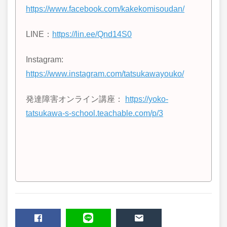
https://www.facebook.com/kakekomisoudan/
LINE
：
https://lin.ee/Qnd14S0
Instagram:
https://www.instagram.com/tatsukawayouko/
発達障害オンライン講座：
https://yoko-
tatsukawa-s-school.teachable.com/p/3