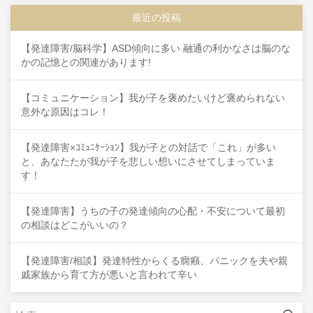
最近の投稿
【発達障害/脳科学】ASD傾向に多い 融通の利かなさは脳のな
かの記憶との関連があります!
【コミュニケーション】我が子を褒めたいけど褒められない
意外な原因はコレ！
【発達障害×ｺﾐｭﾆｹｰｼｮﾝ】我が子との対話で「これ」が多い
と、あなたたが我が子を悲しい想いにさせてしまっていま
す！
【発達障害】うちの子の発達傾向の心配・不安について最初
の相談はどこがいいの？
【発達障害/相談】発達特性からくる癇癪、パニックを夫や親
戚家族から育て方が悪いと言われて辛い
検