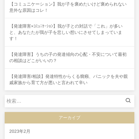
【コミュニケーション】我が子を褒めたいけど褒められない
意外な原因はコレ！
【発達障害×ｺﾐｭﾆｹｰｼｮﾝ】我が子との対話で「これ」が多い
と、あなたたが我が子を悲しい想いにさせてしまっていま
す！
【発達障害】うちの子の発達傾向の心配・不安について最初
の相談はどこがいいの？
【発達障害/相談】発達特性からくる癇癪、パニックを夫や親
戚家族から育て方が悪いと言われて辛い
検
索:
アーカイブ
2023年2月