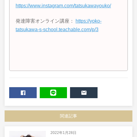
https://www.instagram.com/tatsukawayouko/
発達障害オンライン講座：
https://yoko-
tatsukawa-s-school.teachable.com/p/3
SHARE
LINE
MAIL
関連記事
2022年1月28日