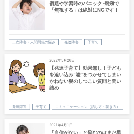
宿題や学習時のパニック･癇癪で
「無視する」は絶対にNGです！
二次障害・人間関係の悩み
発達障害
子育て
2022年5月26日
【発達子育て】効果無し！子ども
を追い込み”嘘”をつかせてしまい
かねない親のしつこい質問と問い
詰め
発達障害
子育て
コミュニケーション（話し方・聴き方）
2021年4月1日
「自信がない」と悩むのはまだ早