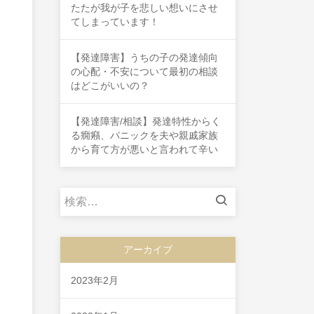
たたが我が子を悲しい想いにさせ
てしまっています！
【発達障害】うちの子の発達傾向
の心配・不安について最初の相談
はどこがいいの？
【発達障害/相談】発達特性からく
る癇癪、パニックを夫や親戚家族
から育て方が悪いと言われて辛い
検
索:
アーカイブ
2023年2月