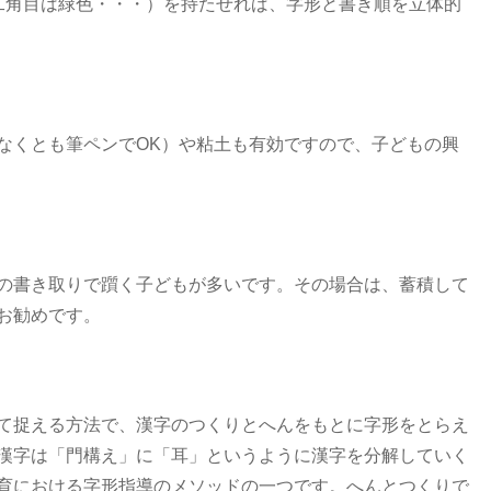
二角目は緑色・・・）を持たせれば、字形と書き順を立体的
なくとも筆ペンでOK）や粘土も有効ですので、子どもの興
の書き取りで躓く子どもが多いです。その場合は、蓄積して
お勧めです。
て捉える方法で、漢字のつくりとへんをもとに字形をとらえ
漢字は「門構え」に「耳」というように漢字を分解していく
育における字形指導のメソッドの一つです。へんとつくりで