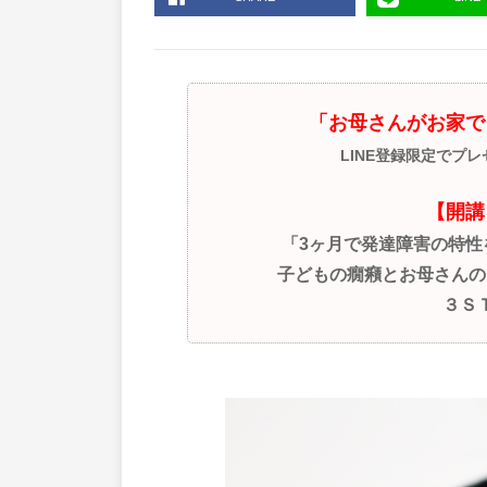
「お母さんがお家で
LINE登録限定でプ
【開講
「3ヶ月で発達障害の特
子どもの癇癪とお母さんの
３Ｓ