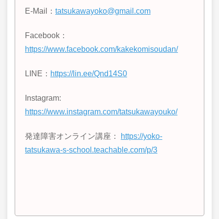
E-Mail：
tatsukawayoko@gmail.com
Facebook：
https://www.facebook.com/kakekomisoudan/
LINE
：
https://lin.ee/Qnd14S0
Instagram:
https://www.instagram.com/tatsukawayouko/
発達障害オンライン講座：
https://yoko-
tatsukawa-s-school.teachable.com/p/3