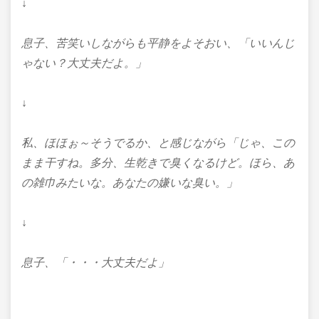
↓
息子、苦笑いしながらも平静をよそおい、
「いいんじ
ゃない？大丈夫だよ。」
↓
私、ほほぉ～そうでるか、と感じながら
「じゃ、この
まま干すね。多分、生乾きで臭くなるけど。
ほら、あ
の雑巾みたいな。あなたの嫌いな臭い。
」
↓
息子、「・・・大丈夫だよ」