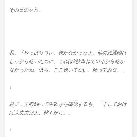
その日の夕方。
私、「やっぱりコレ、乾かなかったよ。
他の洗濯物は
しっかり乾いたのに、
これは2枚重ねているから乾か
なかったね。
ほら、ここ乾いてない。触ってみな。」
↓
息子、実際触って生乾きを確認するも、
「干しておけ
ば大丈夫だよ、乾くから。」
↓