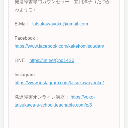
発達障害専門カウンセラー 立川洋子（たつか
わようこ）
E-Mail：
tatsukawayoko@gmail.com
Facebook：
https://www.facebook.com/kakekomisoudan/
LINE
：
https://lin.ee/Qnd14S0
Instagram:
https://www.instagram.com/tatsukawayouko/
発達障害オンライン講座：
https://yoko-
tatsukawa-s-school.teachable.com/p/3