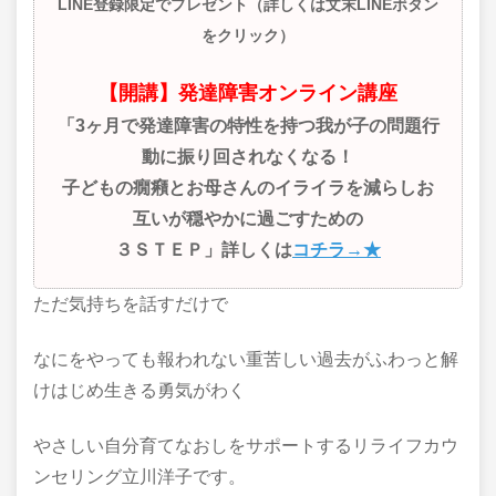
LINE登録限定でプレゼント（詳しくは文末LINEボタン
をクリック）
【開講】発達障害オンライン講座
「3ヶ月で発達障害の特性を持つ我が子の問題行
動に振り回されなくなる！
子どもの癇癪とお母さんのイライラを減らしお
互いが穏やかに過ごすための
３ＳＴＥＰ」詳しくは
コチラ→★
ただ気持ちを話すだけで
なにをやっても報われない重苦しい過去がふわっと解
けはじめ生きる勇気がわく
やさしい自分育てなおしをサポートするリライフカウ
ンセリング立川洋子です。