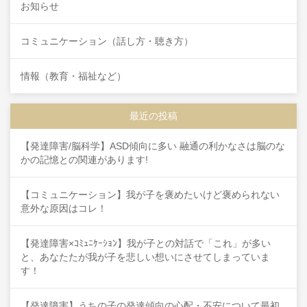
お知らせ
コミュニケーション（話し方・聴き方）
情報（教育・福祉など）
最近の投稿
【発達障害/脳科学】ASD傾向に多い 融通の利かなさは脳のな
かの記憶との関連があります!
【コミュニケーション】我が子を褒めたいけど褒められない
意外な原因はコレ！
【発達障害×ｺﾐｭﾆｹｰｼｮﾝ】我が子との対話で「これ」が多い
と、あなたたが我が子を悲しい想いにさせてしまっていま
す！
【発達障害】うちの子の発達傾向の心配・不安について最初