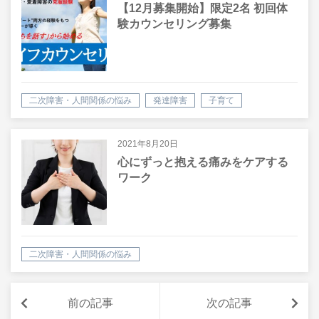
【12月募集開始】限定2名 初回体
験カウンセリング募集
二次障害・人間関係の悩み
発達障害
子育て
家庭や職場で使える心理学・脳科学
お知らせ
2021年8月20日
心にずっと抱える痛みをケアする
ワーク
二次障害・人間関係の悩み
家庭や職場で使える心理学・脳科学
前の記事
次の記事