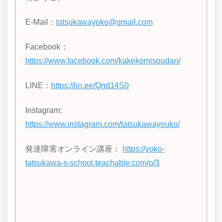
E-Mail：
tatsukawayoko@gmail.com
Facebook：
https://www.facebook.com/kakekomisoudan/
LINE
：
https://lin.ee/Qnd14S0
Instagram:
https://www.instagram.com/tatsukawayouko/
発達障害オンライン講座：
https://yoko-
tatsukawa-s-school.teachable.com/p/3