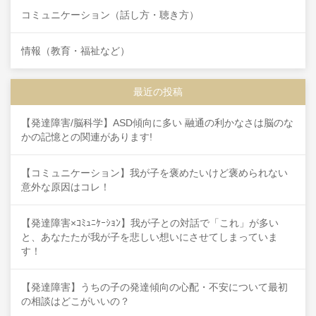
コミュニケーション（話し方・聴き方）
情報（教育・福祉など）
最近の投稿
【発達障害/脳科学】ASD傾向に多い 融通の利かなさは脳のな
かの記憶との関連があります!
【コミュニケーション】我が子を褒めたいけど褒められない
意外な原因はコレ！
【発達障害×ｺﾐｭﾆｹｰｼｮﾝ】我が子との対話で「これ」が多い
と、あなたたが我が子を悲しい想いにさせてしまっていま
す！
【発達障害】うちの子の発達傾向の心配・不安について最初
の相談はどこがいいの？