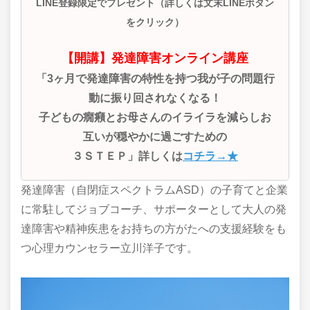
LINE登録限定でプレゼント（詳しくは文末LINEボタン
をクリック）
【開講】発達障害オンライン講座
「3ヶ月で発達障害の特性を持つ我が子の問題行
動に振り回されなくなる！
子どもの癇癪とお母さんのイライラを減らしお
互いが穏やかに過ごすための
３ＳＴＥＰ」詳しくは
コチラ→★
発達障害（自閉症スペクトラムASD）の子育てと企業
に常駐してジョブコーチ、サポーターとして大人の発
達障害や精神疾患をお持ちの方がたへの支援経験をも
つ心理カウンセラー立川洋子です。