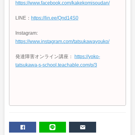
https://www.facebook.com/kakekomisoudan/
LINE
：
https://lin.ee/Qnd14S0
Instagram:
https://www.instagram.com/tatsukawayouko/
発達障害オンライン講座：
https://yoko-
tatsukawa-s-school.teachable.com/p/3