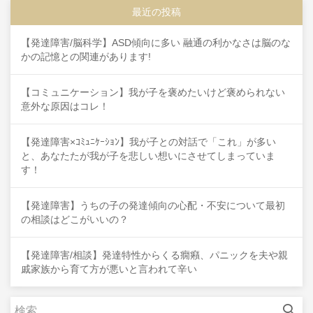
最近の投稿
【発達障害/脳科学】ASD傾向に多い 融通の利かなさは脳のな
かの記憶との関連があります!
【コミュニケーション】我が子を褒めたいけど褒められない
意外な原因はコレ！
【発達障害×ｺﾐｭﾆｹｰｼｮﾝ】我が子との対話で「これ」が多い
と、あなたたが我が子を悲しい想いにさせてしまっていま
す！
【発達障害】うちの子の発達傾向の心配・不安について最初
の相談はどこがいいの？
【発達障害/相談】発達特性からくる癇癪、パニックを夫や親
戚家族から育て方が悪いと言われて辛い
検