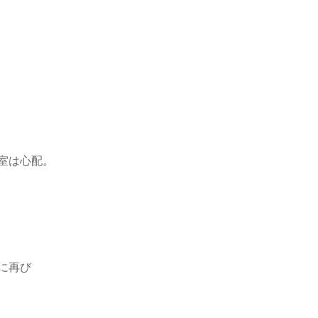
室は心配。
に再び