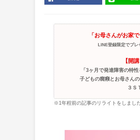
「お母さんがお家で
LINE登録限定でプ
【開講
「3ヶ月で発達障害の特
子どもの癇癪とお母さんの
３Ｓ
※1年程前の記事のリライトをしまし